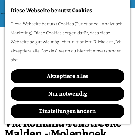
Essen & Trinken
Diese Webseite benutzt Cookies
G
Zum Radfahren
M
Diese Webseite benutzt Cookies (Functioneel, Analytisch,
e
e
Radle durch das Rijk
Marketing). Diese Cookies sorgen dafür, dass diese
h
van Nijmegen:
n
Hügel, Weinberge
Webseite so gut wie möglich funktioniert. Klicke auf „Ich
e
und Flüsse
ü
entdecken. Folge den
akzeptiere alle Cookies“, wenn du hiermit einverstanden
n
Römern oder
genieße traumhafte
bist.
S
Wasserwege!
i
Akzeptiere alles
e
IHREN BESUCH PLANEN
z
Nur notwendig
u
Unterkunften
r
Einstellungen ändern
Anreise & Parken
H
Via Romana Teilstrecke
Touristeninformation
o
Malden - Molenhoek
Impressum