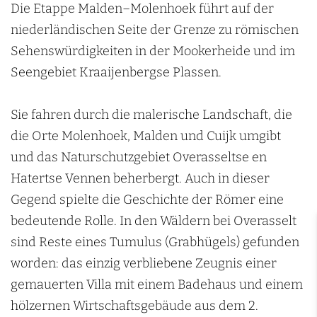
Die Etappe Malden–Molenhoek führt auf der
i
n
niederländischen Seite der Grenze zu römischen
t
(
Sehenswürdigkeiten in der Mookerheide und im
T
Seengebiet Kraaijenbergse Plassen.
I
P
)
Sie fahren durch die malerische Landschaft, die
P
l
die Orte Molenhoek, Malden und Cuijk umgibt
a
und das Naturschutzgebiet Overasseltse en
s
m
Hatertse Vennen beherbergt. Auch in dieser
o
l
Gegend spielte die Geschichte der Römer eine
e
bedeutende Rolle. In den Wäldern bei Overasselt
n
sind Reste eines Tumulus (Grabhügels) gefunden
worden: das einzig verbliebene Zeugnis einer
gemauerten Villa mit einem Badehaus und einem
hölzernen Wirtschaftsgebäude aus dem 2.