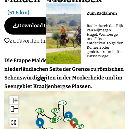
m
e
51,6 km
Zum Radfahren
p
Download GPX
a
Radle durch das Rijk
van Nijmegen:
g
Hügel, Weinberge
und Flüsse
Zu Favoriten hinzufügen
Zu Favoriten hinzufügen
e
entdecken. Folge den
Römern oder
genieße traumhafte
Wasserwege!
Die Etappe Malden–Molenhoek führt auf der
niederländischen Seite der Grenze zu römischen
Sehenswürdigkeiten in der Mookerheide und im
S
Seengebiet Kraaijenbergse Plassen.
u
c
+
11
h
w
−
a
40
38
y
w
w
e
7
p
a
a
37
o
y
y
w
34
39
a
n
w
6
w
i
p
p
a
a
a
d
47
n
o
o
y
w