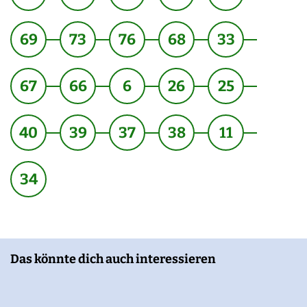
69
73
76
68
33
67
66
6
26
25
40
39
37
38
11
34
Das könnte dich auch interessieren