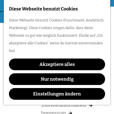
Essen & Trinken
Diese Webseite benutzt Cookies
G
Zum Radfahren
M
Diese Webseite benutzt Cookies (Functioneel, Analytisch,
e
e
Radle durch das Rijk
Marketing). Diese Cookies sorgen dafür, dass diese
h
van Nijmegen:
n
Hügel, Weinberge
Webseite so gut wie möglich funktioniert. Klicke auf „Ich
e
und Flüsse
ü
entdecken. Folge den
akzeptiere alle Cookies“, wenn du hiermit einverstanden
n
Römern oder
genieße traumhafte
bist.
S
Wasserwege!
i
Akzeptiere alles
e
IHREN BESUCH PLANEN
z
Nur notwendig
u
Unterkunften
r
Einstellungen ändern
Anreise & Parken
H
Touristeninformation
o
Impressum