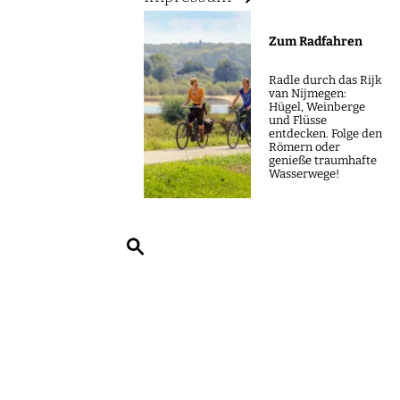
m
e
Zum Radfahren
p
a
Radle durch das Rijk
van Nijmegen:
g
Hügel, Weinberge
und Flüsse
e
entdecken. Folge den
Römern oder
genieße traumhafte
Wasserwege!
S
u
c
h
e
n