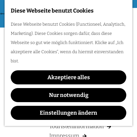
Essen & Trinken
Diese Webseite benutzt Cookies
G
Zum Radfahren
M
Diese Webseite benutzt Cookies (Functioneel, Analytisch,
e
e
Radle durch das Rijk
Marketing). Diese Cookies sorgen dafür, dass diese
h
van Nijmegen:
n
Hügel, Weinberge
Webseite so gut wie möglich funktioniert. Klicke auf „Ich
e
und Flüsse
ü
entdecken. Folge den
akzeptiere alle Cookies“, wenn du hiermit einverstanden
n
Römern oder
genieße traumhafte
bist.
S
Wasserwege!
i
Akzeptiere alles
e
IHREN BESUCH PLANEN
z
Nur notwendig
u
Unterkunften
r
Einstellungen ändern
Anreise & Parken
H
Touristeninformation
o
Impressum