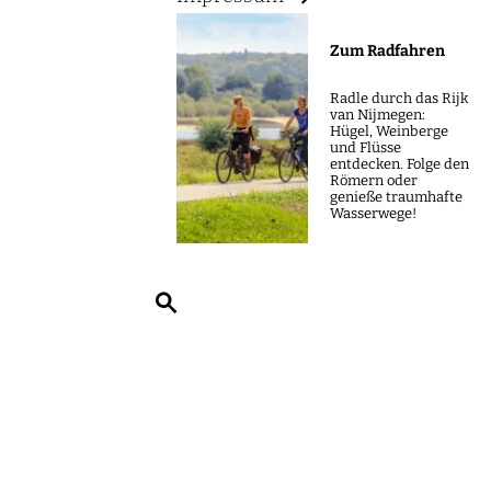
m
e
Zum Radfahren
p
a
Radle durch das Rijk
van Nijmegen:
g
Hügel, Weinberge
und Flüsse
e
entdecken. Folge den
Römern oder
genieße traumhafte
Wasserwege!
S
u
c
h
e
n