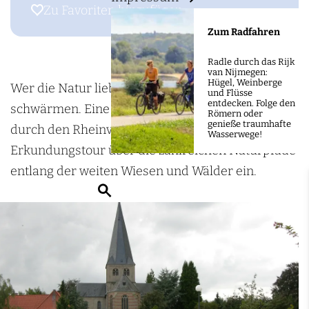
m
B
Zu Favoriten hinzufügen
Zu Favoriten hinzufügen
e
e
Zum Radfahren
p
d
a
Radle durch das Rijk
b
van Nijmegen:
g
Hügel, Weinberge
u
Wer die Natur liebt, wird von Bedburg-Hau
und Flüsse
e
entdecken. Folge den
r
schwärmen. Eine alte Kulturlandschaft, geprägt
Römern oder
genieße traumhafte
g
durch den Rheinverlauf, lädt zu einer
Wasserwege!
-
Erkundungstour über die zahlreichen Naturpfade
H
entlang der weiten Wiesen und Wälder ein.
S
a
u
u
c
h
e
n