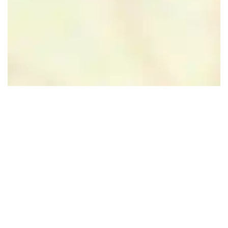
Leaflet
|
Powered by Esri | Esri, HERE, Garmin, USGS, Intermap, INCREMENT P, NRCAN, Esri
Japan, METI, Esri China (Hong Kong), NOSTRA, © OpenStreetMap contributors, and the GIS User