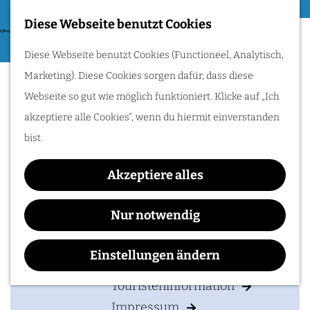
Essen & Trinken
Diese Webseite benutzt Cookies
G
Zum Radfahren
M
Diese Webseite benutzt Cookies (Functioneel, Analytisch,
e
Bedburg-Hau
e
Radle durch das Rijk
Marketing). Diese Cookies sorgen dafür, dass diese
h
van Nijmegen:
n
Hügel, Weinberge
Webseite so gut wie möglich funktioniert. Klicke auf „Ich
e
und Flüsse
ü
entdecken. Folge den
akzeptiere alle Cookies“, wenn du hiermit einverstanden
n
Römern oder
genieße traumhafte
bist.
S
Wasserwege!
Kontakt
i
Akzeptiere alles
e
Info-Center Moyland
IHREN BESUCH PLANEN
z
Am Schloss 5
Nur notwendig
u
47551
Bedburg-Hau
Unterkunften
r
b
Route planen
Einstellungen ändern
Anreise & Parken
H
i
Touristeninformation
o
s
Impressum