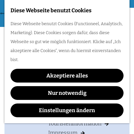
Essen & Trinken
Diese Webseite benutzt Cookies
G
Zum Radfahren
M
Diese Webseite benutzt Cookies (Functioneel, Analytisch,
e
Hotel Oranjestaete
e
Radle durch das Rijk
Marketing). Diese Cookies sorgen dafür, dass diese
h
van Nijmegen:
n
Hügel, Weinberge
Webseite so gut wie möglich funktioniert. Klicke auf „Ich
e
und Flüsse
ü
entdecken. Folge den
akzeptiere alle Cookies“, wenn du hiermit einverstanden
n
Römern oder
genieße traumhafte
bist.
S
Wasserwege!
Kontakt
i
Akzeptiere alles
e
Oranjesingel 66
IHREN BESUCH PLANEN
z
6511 NZ
NIJMEGEN
Nur notwendig
u
b
Route planen
Unterkunften
r
i
Einstellungen ändern
Anreise & Parken
H
b
s
Route
Touristeninformation
o
i
H
Impressum