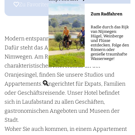
m
s
o
Zu Favoriten hinzufügen
Zu Favoriten hinzufügen
e
H
t
Zum Radfahren
p
o
e
a
Radle durch das Rijk
t
l
van Nijmegen:
g
Hügel, Weinberge
e
O
Modern entspannen in einer historischen Stadt:
und Flüsse
e
entdecken. Folge den
l
r
Dafür steht das Aparthotel Oranjestaete in
Römern oder
genieße traumhafte
O
a
Nimwegen. Am Rande der Innenstadt, in einem
Wasserwege!
r
n
charakteristischen Herrenhaus an der
a
j
Oranjesingel, finden Sie unsere Studios und
S
n
e
Appartements. Eingerichtet für Expats, Familien
u
j
s
oder Geschäftsreisende. Unser Hotel befindet
c
e
t
sich in Laufabstand zu allen Geschäften,
h
s
a
gastronomischen Angeboten und Museen der
e
t
e
Stadt.
n
a
t
Woher Sie auch kommen, in einem Appartement