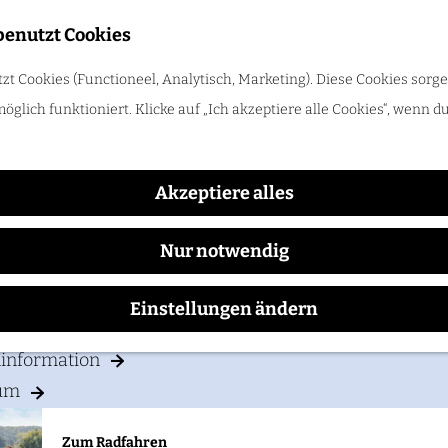
benutzt Cookies
Trinken
t Cookies (Functioneel, Analytisch, Marketing). Diese Cookies sorge
Kronenburgerpark
öglich funktioniert. Klicke auf „Ich akzeptiere alle Cookies“, wenn d
Zum Radfahren
Radle durch das Rijk van Nijmegen: Hügel, Weinberge und Flü
Akzeptiere alles
CH PLANEN
Nur notwendig
ften
Einstellungen ändern
& Parken
ninformation
um
Zum Radfahren