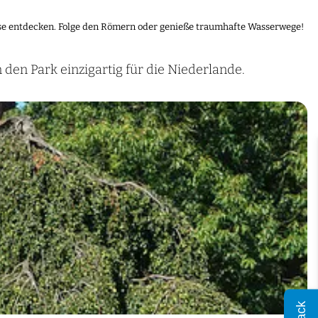
sse entdecken. Folge den Römern oder genieße traumhafte Wasserwege!
en Park einzigartig für die Niederlande.