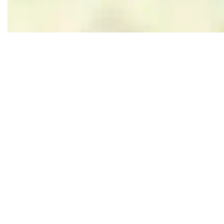
Leaflet
|
Powered by Esri | Esri, HERE, Garmin, USGS, Intermap, INCREMENT P, NRCAN, Esri Japan, M
In der Nähe
Das könnte dich auch interessieren