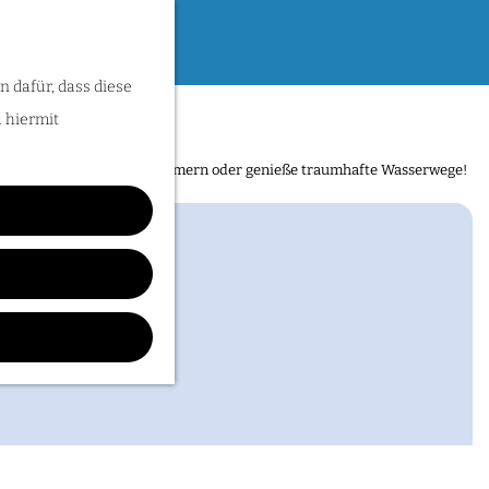
n dafür, dass diese
u hiermit
sse entdecken. Folge den Römern oder genieße traumhafte Wasserwege!