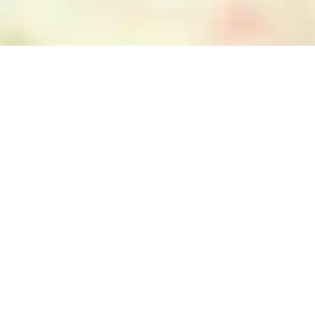
ETI, Esri China (Hong Kong), NOSTRA, © OpenStreetMap contributors, and the GIS User Community