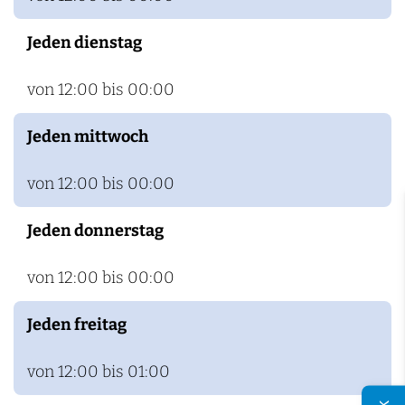
a
Jeden dienstag
u
e
von 12:00 bis 00:00
r
e
Jeden mittwoch
i
c
von 12:00 bis 00:00
a
Jeden donnerstag
f
é
von 12:00 bis 00:00
u
n
Jeden freitag
d
von 12:00 bis 01:00
S
u