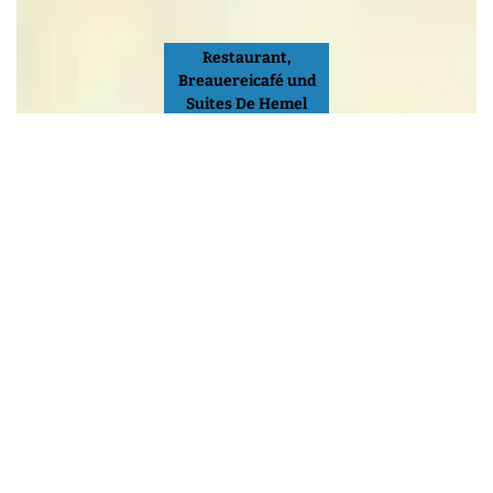
Restaurant,
Breauereicafé und
Suites De Hemel