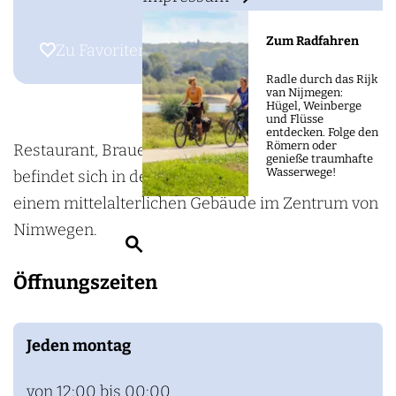
m
s
e
R
Zum Radfahren
Zu Favoriten hinzufügen
Zu Favoriten hinzufügen
p
e
a
Radle durch das Rijk
van Nijmegen:
s
g
Hügel, Weinberge
und Flüsse
t
e
entdecken. Folge den
Römern oder
a
Restaurant, Brauereicafé und Suites De Hemel
genieße traumhafte
Wasserwege!
u
befindet sich in der Commanderie von St. Jan,
r
einem mittelalterlichen Gebäude im Zentrum von
a
Nimwegen.
S
n
u
Öffnungszeiten
t
c
,
h
B
Jeden montag
e
r
n
e
von 12:00 bis 00:00