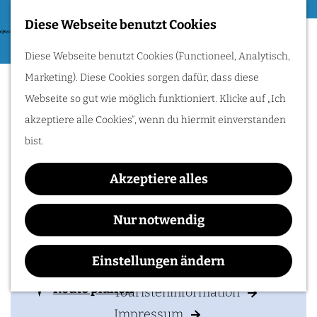
Essen & Trinken
Diese Webseite benutzt Cookies
G
Zum Radfahren
M
Diese Webseite benutzt Cookies (Functioneel, Analytisch,
e
Restaurant,
e
Radle durch das Rijk
Marketing). Diese Cookies sorgen dafür, dass diese
h
van Nijmegen:
n
Breauereicafé und Suites
Hügel, Weinberge
Webseite so gut wie möglich funktioniert. Klicke auf „Ich
e
und Flüsse
ü
entdecken. Folge den
De Hemel
akzeptiere alle Cookies“, wenn du hiermit einverstanden
n
Römern oder
genieße traumhafte
bist.
S
Wasserwege!
i
Akzeptiere alles
e
IHREN BESUCH PLANEN
z
Kontakt
Nur notwendig
u
Franseplaats 1
Unterkunften
r
Einstellungen ändern
6511 VS
NIJMEGEN
Anreise & Parken
H
b
Route planen
Touristeninformation
o
i
Impressum