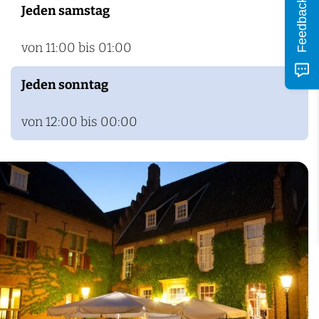
Feedback
Jeden samstag
i
t
von 11:00 bis 01:00
e
s
Jeden sonntag
D
von 12:00 bis 00:00
e
H
e
m
e
l