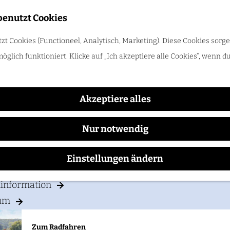
benutzt Cookies
Trinken
t Cookies (Functioneel, Analytisch, Marketing). Diese Cookies sorge
ing en Rundveehouderij De
öglich funktioniert. Klicke auf „Ich akzeptiere alle Cookies“, wenn d
Zum Radfahren
Radle durch das Rijk van Nijmegen: Hügel, Weinberge und Flü
Akzeptiere alles
CH PLANEN
Nur notwendig
ften
Einstellungen ändern
& Parken
ninformation
um
Zum Radfahren