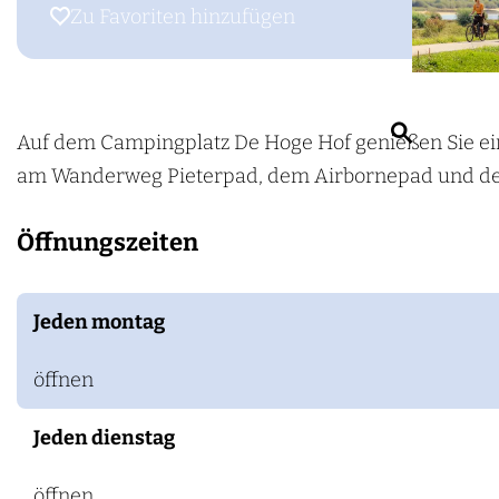
m
M
Zu Favoriten hinzufügen
Zu Favoriten hinzufügen
e
i
p
n
a
i
S
g
c
Auf dem Campingplatz De Hoge Hof genießen Sie ei
u
e
a
am Wanderweg Pieterpad, dem Airbornepad und de
c
m
h
Öffnungszeiten
p
e
i
n
n
Jeden montag
g
e
öffnen
n
Jeden dienstag
R
u
öffnen