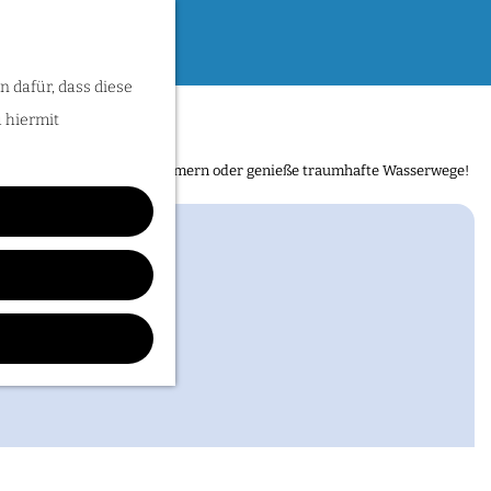
n dafür, dass diese
 Hoge Hof
u hiermit
sse entdecken. Folge den Römern oder genieße traumhafte Wasserwege!