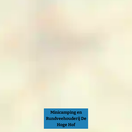
Minicamping en
Rundveehouderij De
Hoge Hof