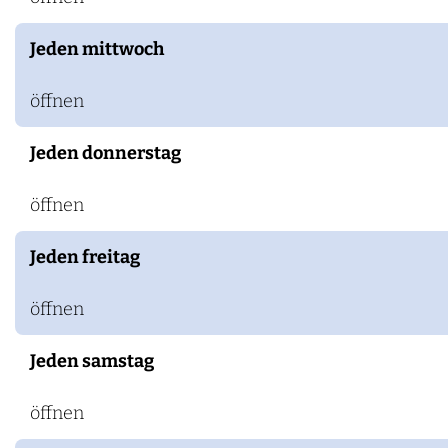
n
d
Jeden mittwoch
v
e
öffnen
e
Jeden donnerstag
h
o
öffnen
u
d
Jeden freitag
e
öffnen
r
i
Jeden samstag
j
D
öffnen
e