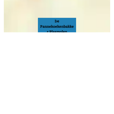
De
Pannekoekenbakke
r Plasmolen