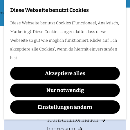
Essen & Trinken
Diese Webseite benutzt Cookies
G
Zum Radfahren
M
Diese Webseite benutzt Cookies (Functioneel, Analytisch,
e
De Pannekoekenbakker
e
Radle durch das Rijk
Marketing). Diese Cookies sorgen dafür, dass diese
h
van Nijmegen:
n
Plasmolen
Hügel, Weinberge
Webseite so gut wie möglich funktioniert. Klicke auf „Ich
e
und Flüsse
ü
entdecken. Folge den
akzeptiere alle Cookies“, wenn du hiermit einverstanden
n
Römern oder
genieße traumhafte
bist.
S
Wasserwege!
i
Akzeptiere alles
Kontakt
e
IHREN BESUCH PLANEN
z
Nur notwendig
De Pannekoekenbakker Plasmolen
u
Witteweg 8
Unterkunften
r
Einstellungen ändern
6586 AE
PLASMOLEN
Anreise & Parken
H
b
Route planen
Touristeninformation
o
i
Impressum