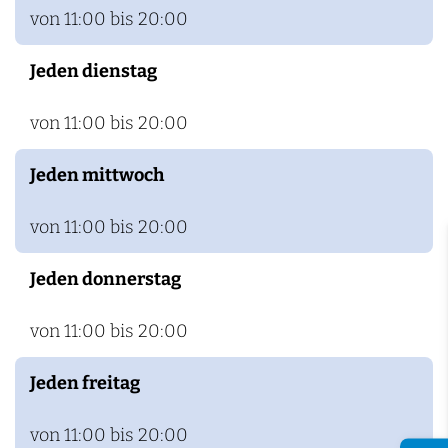
a
von 11:00 bis 20:00
k
Jeden dienstag
k
e
von 11:00 bis 20:00
r
P
Jeden mittwoch
l
a
von 11:00 bis 20:00
s
Jeden donnerstag
m
o
von 11:00 bis 20:00
l
e
Jeden freitag
n
von 11:00 bis 20:00