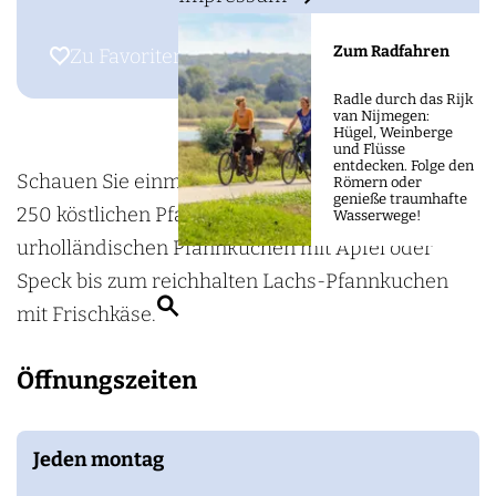
m
s
e
D
Zum Radfahren
Zu Favoriten hinzufügen
Zu Favoriten hinzufügen
p
e
a
Radle durch das Rijk
P
van Nijmegen:
g
Hügel, Weinberge
a
und Flüsse
e
entdecken. Folge den
n
Schauen Sie einmal vorbei und wählen Sie aus
Römern oder
genieße traumhafte
n
250 köstlichen Pfannkuchen. Vom
Wasserwege!
e
urholländischen Pfannkuchen mit Apfel oder
k
Speck bis zum reichhalten Lachs-Pfannkuchen
S
o
mit Frischkäse.
u
e
c
Öffnungszeiten
k
h
e
e
n
Jeden montag
n
b