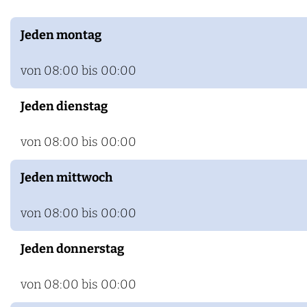
t
m
U
b
Jeden montag
m
e
b
r
von 08:00 bis 00:00
e
t
Jeden dienstag
r
o
t
von 08:00 bis 00:00
o
Jeden mittwoch
von 08:00 bis 00:00
Jeden donnerstag
von 08:00 bis 00:00