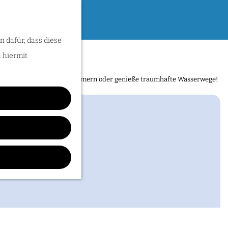
n dafür, dass diese
u hiermit
sse entdecken. Folge den Römern oder genieße traumhafte Wasserwege!