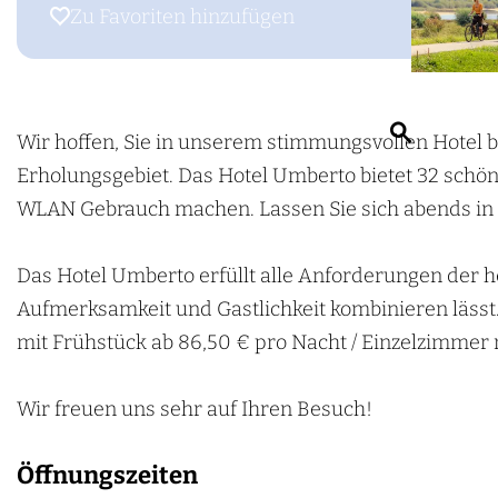
m
s
o
Zu Favoriten hinzufügen
Zu Favoriten hinzufügen
e
H
t
p
o
e
a
t
l
S
g
e
R
Wir hoffen, Sie in unserem stimmungsvollen Hotel 
u
e
l
e
Erholungsgebiet. Das Hotel Umberto bietet 32 sch
c
R
s
WLAN Gebrauch machen. Lassen Sie sich abends in u
h
e
t
e
s
a
Das Hotel Umberto erfüllt alle Anforderungen der he
n
t
u
Aufmerksamkeit und Gastlichkeit kombinieren lässt.
a
r
mit Frühstück ab 86,50 € pro Nacht / Einzelzimmer 
u
a
r
n
Wir freuen uns sehr auf Ihren Besuch!
a
t
Öffnungszeiten
n
U