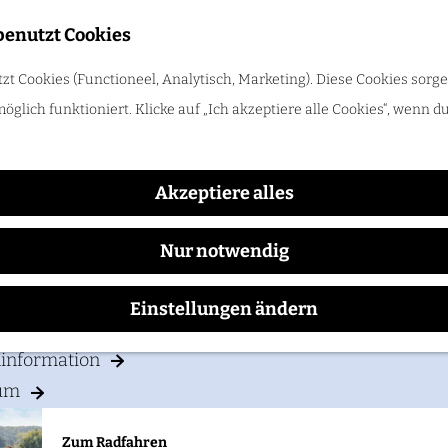
benutzt Cookies
Trinken
t Cookies (Functioneel, Analytisch, Marketing). Diese Cookies sorge
Hotel Restaurant Umberto
öglich funktioniert. Klicke auf „Ich akzeptiere alle Cookies“, wenn d
Zum Radfahren
Radle durch das Rijk van Nijmegen: Hügel, Weinberge und Flü
Akzeptiere alles
CH PLANEN
Nur notwendig
ften
Einstellungen ändern
& Parken
ninformation
um
Zum Radfahren