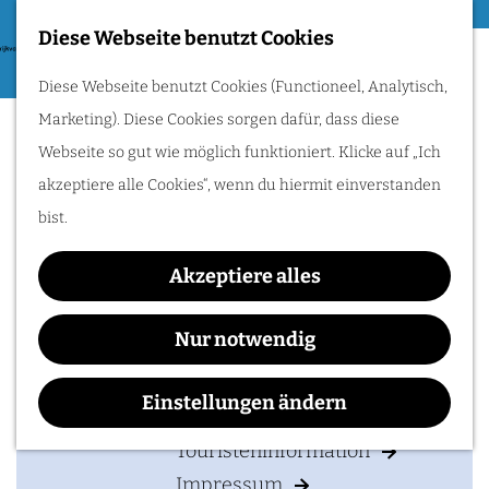
Essen & Trinken
Diese Webseite benutzt Cookies
G
Zum Radfahren
M
Diese Webseite benutzt Cookies (Functioneel, Analytisch,
e
Blixem
e
Radle durch das Rijk
Marketing). Diese Cookies sorgen dafür, dass diese
h
van Nijmegen:
n
Hügel, Weinberge
Webseite so gut wie möglich funktioniert. Klicke auf „Ich
e
und Flüsse
ü
entdecken. Folge den
akzeptiere alle Cookies“, wenn du hiermit einverstanden
n
Römern oder
genieße traumhafte
bist.
S
Wasserwege!
Kontakt
i
Akzeptiere alles
e
BliXem
IHREN BESUCH PLANEN
z
Groesbeekseweg 75
Nur notwendig
u
6524 CS
NIJMEGEN
Unterkunften
r
b
Route planen
Einstellungen ändern
Anreise & Parken
H
i
Touristeninformation
o
s
Impressum