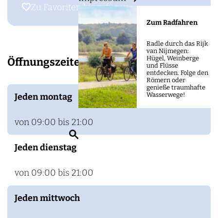
m
B
Zu Favoriten hinzufügen
Zu Favoriten hinzufügen
e
l
Zum Radfahren
p
i
a
Radle durch das Rijk
x
van Nijmegen:
g
Hügel, Weinberge
Öffnungszeiten
e
und Flüsse
e
entdecken. Folge den
m
Römern oder
genieße traumhafte
Wasserwege!
Jeden montag
von 09:00 bis 21:00
S
Jeden dienstag
u
c
von 09:00 bis 21:00
h
e
Jeden mittwoch
n