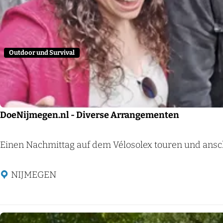
g
e
e
l
n
s
b
Outdoor und Survival
e
r
g
P
DoeNijmegen.nl - Diverse Arrangementen
a
n
D
Einen Nachmittag auf dem Vélosolex touren und ansc
n
o
e
e
NIJMEGEN
n
N
k
i
o
j