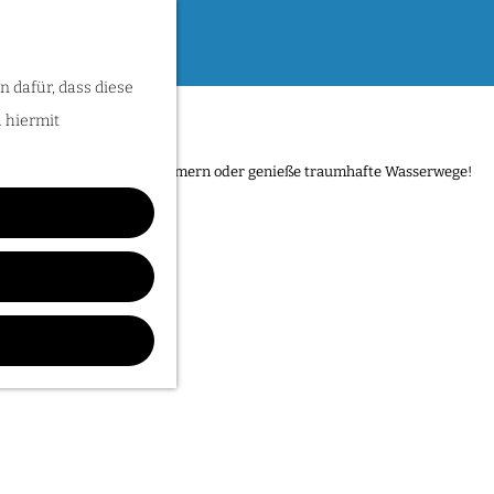
n dafür, dass diese
u hiermit
acc6.top 👈🏻"
sse entdecken. Folge den Römern oder genieße traumhafte Wasserwege!