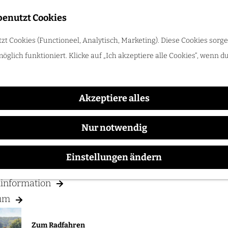
benutzt Cookies
Trinken
t Cookies (Functioneel, Analytisch, Marketing). Diese Cookies sorge
öglich funktioniert. Klicke auf „Ich akzeptiere alle Cookies“, wenn d
Zum Radfahren
sse für "abonnement au compte Mercari 👉🏻 
Radle durch das Rijk van Nijmegen: Hügel, Weinberge und Flü
Akzeptiere alles
CH PLANEN
Nur notwendig
ften
Einstellungen ändern
& Parken
ninformation
um
Zum Radfahren