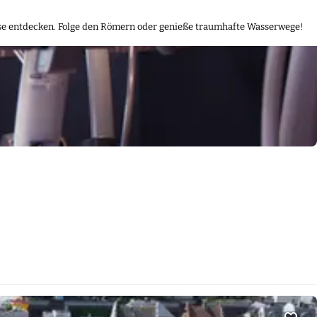
Zu F
sse entdecken. Folge den Römern oder genieße traumhafte Wasserwege!